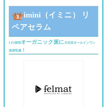
imini（イミニ） リ
ペアセラム
オーガニック派に
LPS採用
大注目オールインワン
！
美容乳液