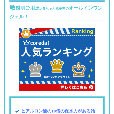
敏
感肌ご用達♪
オールインワン
赤ちゃん肌基準の
ジェル！
ヒアルロン酸の10倍の保水力がある話