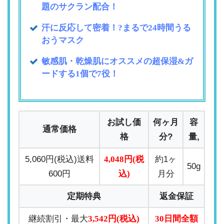
題のサクラン配合！
汗に反応して密着！?まるで24時間うる
おうマスク
敏感肌・乾燥肌にオススメの超保湿&ガ
ードする1個で7役！
お試し価
何ヶ月
容
通常価格
格
分?
量,
5,060円(税込)送料
4,048円(税
約1ヶ
50g
600円
込)
月分
定期特典
返金保証
継続割引・最大
3,542円(税込)
30日間全額